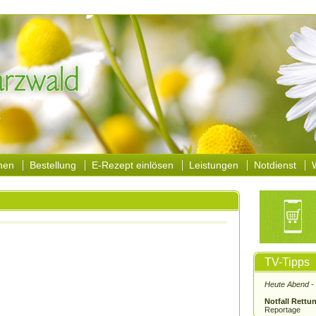
nen
Bestellung
E-Rezept einlösen
Leistungen
Notdienst
TV-Tipps
Heute Abend -
Notfall Rettun
Reportage