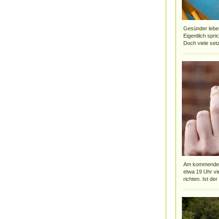
Gesünder leben,
Eigentlich spri
Doch viele setz
Am kommenden M
etwa 19 Uhr vi
richten. Ist der 