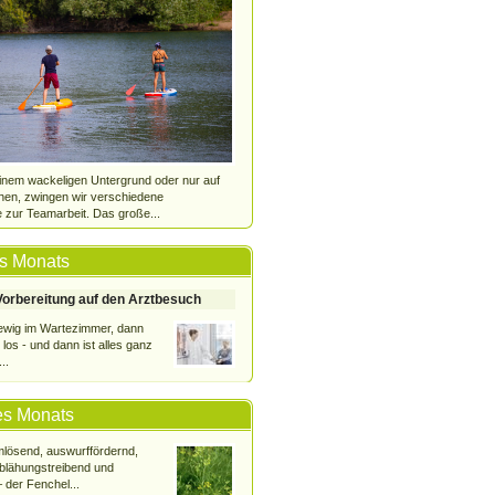
inem wackeligen Untergrund oder nur auf
hen, zwingen wir verschiedene
 zur Teamarbeit. Das große...
s Monats
 Vorbereitung auf den Arztbesuch
 ewig im Wartezimmer, dann
 los - und dann ist alles ganz
..
es Monats
imlösend, auswurffördernd,
blähungstreibend und
 der Fenchel...