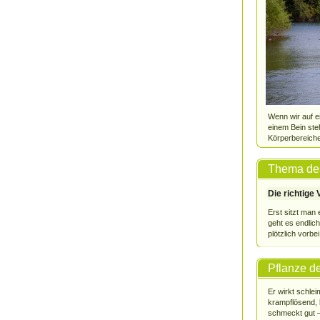
Wenn wir auf e
einem Bein ste
Körperbereiche
Thema de
Die richtige
Erst sitzt man
geht es endlich
plötzlich vorbei.
Pflanze d
Er wirkt schle
krampflösend, 
schmeckt gut –