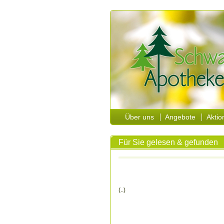
Über uns
Angebote
Aktio
Für Sie gelesen & gefunden
(..)