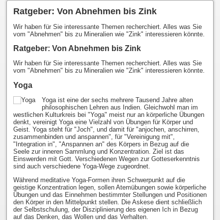
Ratgeber: Von Abnehmen bis Zink
Wir haben für Sie interessante Themen recherchiert. Alles was Sie
vom "Abnehmen" bis zu Mineralien wie "Zink" interessieren könnte.
Ratgeber: Von Abnehmen bis Zink
Wir haben für Sie interessante Themen recherchiert. Alles was Sie
vom "Abnehmen" bis zu Mineralien wie "Zink" interessieren könnte.
Yoga
Yoga ist eine der sechs mehrere Tausend Jahre alten
philosophischen Lehren aus Indien. Gleichwohl man im
westlichen Kulturkreis bei "Yoga" meist nur an körperliche Übungen
denkt, vereinigt Yoga eine Vielzahl von Übungen für Körper und
Geist. Yoga steht für "Joch", und damit für "anjochen, anschirren,
zusammenbinden und anspannen", für "Vereinigung mit",
"Integration in", "Anspannen an" des Körpers in Bezug auf die
Seele zur inneren Sammlung und Konzentration. Ziel ist das
Einswerden mit Gott. Verschiedenen Wegen zur Gotteserkenntnis
sind auch verschiedene Yoga-Wege zugeordnet.
Während meditative Yoga-Formen ihren Schwerpunkt auf die
geistige Konzentration legen, sollen Atemübungen sowie körperliche
Übungen und das Einnehmen bestimmter Stellungen und Positionen
den Körper in den Mittelpunkt stellen. Die Askese dient schließlich
der Selbstschulung, der Disziplinierung des eigenen Ich in Bezug
auf das Denken, das Wollen und das Verhalten.