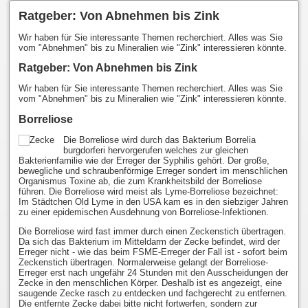
Ratgeber: Von Abnehmen bis Zink
Wir haben für Sie interessante Themen recherchiert. Alles was Sie
vom "Abnehmen" bis zu Mineralien wie "Zink" interessieren könnte.
Ratgeber: Von Abnehmen bis Zink
Wir haben für Sie interessante Themen recherchiert. Alles was Sie
vom "Abnehmen" bis zu Mineralien wie "Zink" interessieren könnte.
Borreliose
Die Borreliose wird durch das Bakterium Borrelia
burgdorferi hervorgerufen welches zur gleichen
Bakterienfamilie wie der Erreger der Syphilis gehört. Der große,
bewegliche und schraubenförmige Erreger sondert im menschlichen
Organismus Toxine ab, die zum Krankheitsbild der Borreliose
führen. Die Borreliose wird meist als Lyme-Borreliose bezeichnet:
Im Städtchen Old Lyme in den USA kam es in den siebziger Jahren
zu einer epidemischen Ausdehnung von Borreliose-Infektionen.
Die Borreliose wird fast immer durch einen Zeckenstich übertragen.
Da sich das Bakterium im Mitteldarm der Zecke befindet, wird der
Erreger nicht - wie das beim FSME-Erreger der Fall ist - sofort beim
Zeckenstich übertragen. Normalerweise gelangt der Borreliose-
Erreger erst nach ungefähr 24 Stunden mit den Ausscheidungen der
Zecke in den menschlichen Körper. Deshalb ist es angezeigt, eine
saugende Zecke rasch zu entdecken und fachgerecht zu entfernen.
Die entfernte Zecke dabei bitte nicht fortwerfen, sondern zur