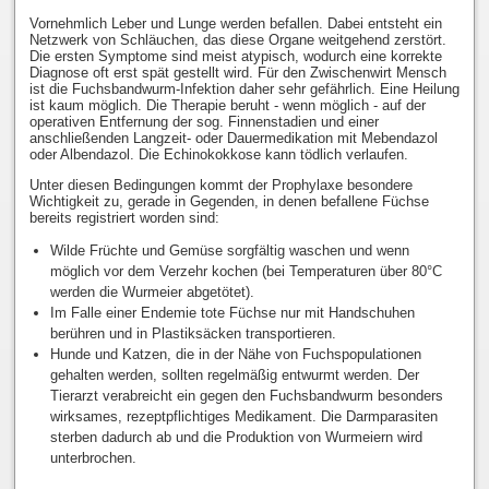
Vornehmlich Leber und Lunge werden befallen. Dabei entsteht ein
Netzwerk von Schläuchen, das diese Organe weitgehend zerstört.
Die ersten Symptome sind meist atypisch, wodurch eine korrekte
Diagnose oft erst spät gestellt wird. Für den Zwischenwirt Mensch
ist die Fuchsbandwurm-Infektion daher sehr gefährlich. Eine Heilung
ist kaum möglich. Die Therapie beruht - wenn möglich - auf der
operativen Entfernung der sog. Finnenstadien und einer
anschließenden Langzeit- oder Dauermedikation mit Mebendazol
oder Albendazol. Die Echinokokkose kann tödlich verlaufen.
Unter diesen Bedingungen kommt der Prophylaxe besondere
Wichtigkeit zu, gerade in Gegenden, in denen befallene Füchse
bereits registriert worden sind:
Wilde Früchte und Gemüse sorgfältig waschen und wenn
möglich vor dem Verzehr kochen (bei Temperaturen über 80°C
werden die Wurmeier abgetötet).
Im Falle einer Endemie tote Füchse nur mit Handschuhen
berühren und in Plastiksäcken transportieren.
Hunde und Katzen, die in der Nähe von Fuchspopulationen
gehalten werden, sollten regelmäßig entwurmt werden. Der
Tierarzt verabreicht ein gegen den Fuchsbandwurm besonders
wirksames, rezeptpflichtiges Medikament. Die Darmparasiten
sterben dadurch ab und die Produktion von Wurmeiern wird
unterbrochen.