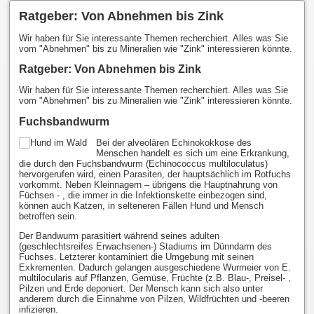
Ratgeber: Von Abnehmen bis Zink
Wir haben für Sie interessante Themen recherchiert. Alles was Sie
vom "Abnehmen" bis zu Mineralien wie "Zink" interessieren könnte.
Ratgeber: Von Abnehmen bis Zink
Wir haben für Sie interessante Themen recherchiert. Alles was Sie
vom "Abnehmen" bis zu Mineralien wie "Zink" interessieren könnte.
Fuchsbandwurm
Bei der alveolären Echinokokkose des
Menschen handelt es sich um eine Erkrankung,
die durch den Fuchsbandwurm (Echinococcus multiloculatus)
hervorgerufen wird, einen Parasiten, der hauptsächlich im Rotfuchs
vorkommt. Neben Kleinnagern – übrigens die Hauptnahrung von
Füchsen - , die immer in die Infektionskette einbezogen sind,
können auch Katzen, in selteneren Fällen Hund und Mensch
betroffen sein.
Der Bandwurm parasitiert während seines adulten
(geschlechtsreifes Erwachsenen-) Stadiums im Dünndarm des
Fuchses. Letzterer kontaminiert die Umgebung mit seinen
Exkrementen. Dadurch gelangen ausgeschiedene Wurmeier von E.
multilocularis auf Pflanzen, Gemüse, Früchte (z.B. Blau-, Preisel- ,
Pilzen und Erde deponiert. Der Mensch kann sich also unter
anderem durch die Einnahme von Pilzen, Wildfrüchten und -beeren
infizieren.