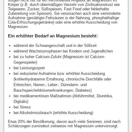
sorgen nicht nur für ein vermindertes Angebot an Magnesium im
Körper (z.B. durch übermäßigen Verzehr von Zivilisationskost wie
Teigwaren, Zucker, Süßspeisen, Fast Food oder fehlerhafte
Zubereitung von Speisen). Sie verursachen auch eine verminderte
Aufnahme (gesättigte Fettsäuren in der Nahrung, phosphathaltige
Cola-Erfrischungsgetränke) oder eine erhöhte Ausscheidung von
Magnesium.
Ein erhöhter Bedarf an Magnesium besteht:
während der Schwangerschaft und in der Stillzeit
während Wachstumsphasen bei Kindern und Jugendlichen
bei zu hoher Calcium-Zufuhr (Magnesium ist Calcium-
Gegenspieler)
bei Leistungssport
bei reduzierter Aufnahme bzw. erhöhter Ausscheidung
(kohlenhydratarme Ernährung, chronische Durchfälle oder
Erbrechen, Nieren-, Leber-, Dünndarm- und
Bauchspeicheldrüsenerkrankungen, Diabetes)
bei medikamentösen Maßnahmen (Abführmittel, Diuretika,
Digitalis)
bei Stress
bei Alkoholmissbrauch (erhöhte Ausscheidung)
Etwa 20% der Bevölkerung, davon auch viele Senioren, sind nach
Schätzungen zumindest zeitweise mit Magnesium unterversorgt.