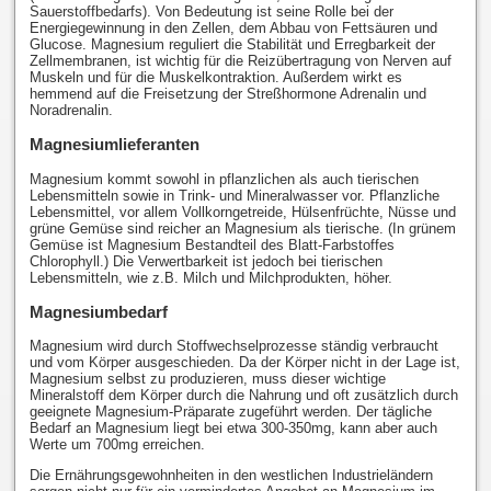
Sauerstoffbedarfs). Von Bedeutung ist seine Rolle bei der
Energiegewinnung in den Zellen, dem Abbau von Fettsäuren und
Glucose. Magnesium reguliert die Stabilität und Erregbarkeit der
Zellmembranen, ist wichtig für die Reizübertragung von Nerven auf
Muskeln und für die Muskelkontraktion. Außerdem wirkt es
hemmend auf die Freisetzung der Streßhormone Adrenalin und
Noradrenalin.
Magnesiumlieferanten
Magnesium kommt sowohl in pflanzlichen als auch tierischen
Lebensmitteln sowie in Trink- und Mineralwasser vor. Pflanzliche
Lebensmittel, vor allem Vollkorngetreide, Hülsenfrüchte, Nüsse und
grüne Gemüse sind reicher an Magnesium als tierische. (In grünem
Gemüse ist Magnesium Bestandteil des Blatt-Farbstoffes
Chlorophyll.) Die Verwertbarkeit ist jedoch bei tierischen
Lebensmitteln, wie z.B. Milch und Milchprodukten, höher.
Magnesiumbedarf
Magnesium wird durch Stoffwechselprozesse ständig verbraucht
und vom Körper ausgeschieden. Da der Körper nicht in der Lage ist,
Magnesium selbst zu produzieren, muss dieser wichtige
Mineralstoff dem Körper durch die Nahrung und oft zusätzlich durch
geeignete Magnesium-Präparate zugeführt werden. Der tägliche
Bedarf an Magnesium liegt bei etwa 300-350mg, kann aber auch
Werte um 700mg erreichen.
Die Ernährungsgewohnheiten in den westlichen Industrieländern