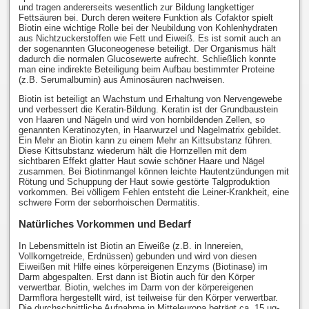
und tragen andererseits wesentlich zur Bildung langkettiger
Fettsäuren bei. Durch deren weitere Funktion als Cofaktor spielt
Biotin eine wichtige Rolle bei der Neubildung von Kohlenhydraten
aus Nichtzuckerstoffen wie Fett und Eiweiß. Es ist somit auch an
der sogenannten Gluconeogenese beteiligt. Der Organismus hält
dadurch die normalen Glucosewerte aufrecht. Schließlich konnte
man eine indirekte Beteiligung beim Aufbau bestimmter Proteine
(z.B. Serumalbumin) aus Aminosäuren nachweisen.
Biotin ist beteiligt an Wachstum und Erhaltung von Nervengewebe
und verbessert die Keratin-Bildung. Keratin ist der Grundbaustein
von Haaren und Nägeln und wird von hornbildenden Zellen, so
genannten Keratinozyten, in Haarwurzel und Nagelmatrix gebildet.
Ein Mehr an Biotin kann zu einem Mehr an Kittsubstanz führen.
Diese Kittsubstanz wiederum hält die Hornzellen mit dem
sichtbaren Effekt glatter Haut sowie schöner Haare und Nägel
zusammen. Bei Biotinmangel können leichte Hautentzündungen mit
Rötung und Schuppung der Haut sowie gestörte Talgproduktion
vorkommen. Bei völligem Fehlen entsteht die Leiner-Krankheit, eine
schwere Form der seborrhoischen Dermatitis.
Natürliches Vorkommen und Bedarf
In Lebensmitteln ist Biotin an Eiweiße (z.B. in Innereien,
Vollkorngetreide, Erdnüssen) gebunden und wird von diesen
Eiweißen mit Hilfe eines körpereigenen Enzyms (Biotinase) im
Darm abgespalten. Erst dann ist Biotin auch für den Körper
verwertbar. Biotin, welches im Darm von der körpereigenen
Darmflora hergestellt wird, ist teilweise für den Körper verwertbar.
Die durchschnittliche Aufnahme in Mitteleuropa beträgt ca. 15 µg-