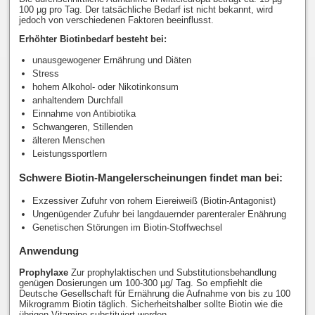
100 µg pro Tag. Der tatsächliche Bedarf ist nicht bekannt, wird
jedoch von verschiedenen Faktoren beeinflusst.
Erhöhter Biotinbedarf besteht bei:
unausgewogener Ernährung und Diäten
Stress
hohem Alkohol- oder Nikotinkonsum
anhaltendem Durchfall
Einnahme von Antibiotika
Schwangeren, Stillenden
älteren Menschen
Leistungssportlern
Schwere Biotin-Mangelerscheinungen findet man bei:
Exzessiver Zufuhr von rohem Eiereiweiß (Biotin-Antagonist)
Ungenügender Zufuhr bei langdauernder parenteraler Enährung
Genetischen Störungen im Biotin-Stoffwechsel
Anwendung
Prophylaxe
Zur prophylaktischen und Substitutionsbehandlung
genügen Dosierungen um 100-300 µg/ Tag. So empfiehlt die
Deutsche Gesellschaft für Ernährung die Aufnahme von bis zu 100
Mikrogramm Biotin täglich. Sicherheitshalber sollte Biotin wie die
übrigen Vitamine substituiert werden.