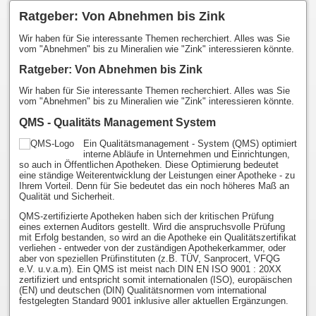
Ratgeber: Von Abnehmen bis Zink
Wir haben für Sie interessante Themen recherchiert. Alles was Sie
vom "Abnehmen" bis zu Mineralien wie "Zink" interessieren könnte.
Ratgeber: Von Abnehmen bis Zink
Wir haben für Sie interessante Themen recherchiert. Alles was Sie
vom "Abnehmen" bis zu Mineralien wie "Zink" interessieren könnte.
QMS - Qualitäts Management System
Ein Qualitätsmanagement - System (QMS) optimiert
interne Abläufe in Unternehmen und Einrichtungen,
so auch in Öffentlichen Apotheken. Diese Optimierung bedeutet
eine ständige Weiterentwicklung der Leistungen einer Apotheke - zu
Ihrem Vorteil. Denn für Sie bedeutet das ein noch höheres Maß an
Qualität und Sicherheit.
QMS-zertifizierte Apotheken haben sich der kritischen Prüfung
eines externen Auditors gestellt. Wird die anspruchsvolle Prüfung
mit Erfolg bestanden, so wird an die Apotheke ein Qualitätszertifikat
verliehen - entweder von der zuständigen Apothekerkammer, oder
aber von speziellen Prüfinstituten (z.B. TÜV, Sanprocert, VFQG
e.V. u.v.a.m). Ein QMS ist meist nach DIN EN ISO 9001 : 20XX
zertifiziert und entspricht somit internationalen (ISO), europäischen
(EN) und deutschen (DIN) Qualitätsnormen vom international
festgelegten Standard 9001 inklusive aller aktuellen Ergänzungen.