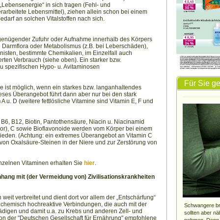
„Lebensenergie“ in sich tragen (Fehl- und
rbeitete Lebensmittel), ziehen allein schon bei einem
arf an solchen Vitalstoffen nach sich.
ngenügender Zufuhr oder Aufnahme innerhalb des Körpers
n Darmflora oder Metabolismus (z.B. bei Leberschäden),
nisten, bestimmte Chemikalien, im Einzelfall auch
ten Verbrauch (siehe oben). Ein starker bzw.
u spezifischen Hypo- u. Avitaminosen
Für Sie g
 ist möglich, wenn ein starkes bzw. langanhaltendes
eses Überangebot führt dann aber nur bei den stark
n
A u. D (weitere fettlösliche Vitamine sind Vitamin E, F und
 B6, B12, Biotin, Pantothensäure, Niacin u. Niacinamid
ktor), C sowie Bioflavonoide werden vom Körper bei einem
eden. (Achtung: ein extremes Überangebot an Vitamin C
 von Oxalsäure-Steinen in der Niere und zur Zerstörung von
nzelnen Vitaminen erhalten Sie
hier
.
ang mit (der Vermeidung von) Zivilisationskrankheiten
 weit verbreitet und dient dort vor allem der „Entschärfung“
d chemisch hochreaktive Verbindungen, die auch mit der
Schwangere bra
ädigen und damit u.a. zu Krebs und anderen Zell- und
sollten aber nä
n der "Deutschen Gesellschaft für Ernährung" empfohlene