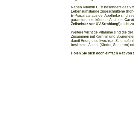
Neben Vitamin C ist besonders das
Vi
Lebensumstände zugeschnittene (hohe) 
E-Präparate aus der Apotheke sind stre
garantieren zu können. Auch die
Carot
Zellschutz vor UV-Strahlung!)
nicht zu
Weitere wichtige Vitamine sind die de
Zusammen mit Karnitin und Spureneleme
damit Energiestoffwechsel. Zu empfehle
bestimmte Alters- (Kinder, Senioren) o
Holen Sie sich doch einfach Rat von 