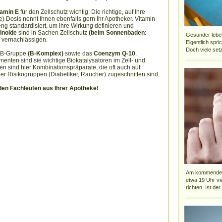
tamin E
für den Zellschutz wichtig. Die richtige, auf Ihre
Dosis nennt Ihnen ebenfalls gern Ihr Apotheker. Vitamin-
ng standardisiert, um ihre Wirkung definieren und
inoide
sind in Sachen Zellschutz
(beim Sonnenbaden:
Gesünder leben,
 vernachlässigen.
Eigentlich spri
Doch viele setz
r B-Gruppe
(B-Komplex)
sowie das
Coenzym Q-10
.
nten sind sie wichtige Biokatalysatoren im Zell- und
n sind hier Kombinationspräparate, die oft auch auf
der Risikogruppen (Diabetiker, Raucher) zugeschnitten sind.
den Fachleuten aus Ihrer Apotheke!
Am kommenden M
etwa 19 Uhr vi
richten. Ist der 