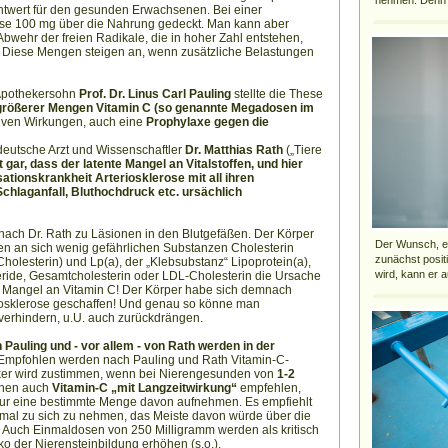
nehmen. Denn a
htwert für den gesunden Erwachsenen. Bei einer
e 100 mg über die Nahrung gedeckt. Man kann aber
bwehr der freien Radikale, die in hoher Zahl entstehen,
 Diese Mengen steigen an, wenn zusätzliche Belastungen
 Apothekersohn
Prof. Dr. Linus Carl Pauling
stellte die These
rößerer Mengen Vitamin C (so genannte Megadosen im
tiven Wirkungen, auch eine
Prophylaxe gegen die
 deutsche Arzt und Wissenschaftler
Dr. Matthias Rath
(„Tiere
 gar, dass der latente Mangel an Vitalstoffen, und hier
sationskrankheit Arteriosklerose mit all ihren
chlaganfall, Bluthochdruck etc. ursächlich
 nach Dr. Rath zu Läsionen in den Blutgefäßen. Der Körper
Der Wunsch, ei
den an sich wenig gefährlichen Substanzen Cholesterin
zunächst posit
olesterin) und Lp(a), der „Klebsubstanz“ Lipoprotein(a),
wird, kann er a
ceride, Gesamtcholesterin oder LDL-Cholesterin die Ursache
nte Mangel an Vitamin C! Der Körper habe sich demnach
iosklerose geschaffen! Und genau so könne man
C verhindern, u.U. auch zurückdrängen.
Pauling und - vor allem - von Rath werden in der
mpfohlen werden nach Pauling und Rath Vitamin-C-
er wird zustimmen, wenn bei Nierengesunden von
1-2
Ihnen auch
Vitamin-C „mit Langzeitwirkung“
empfehlen,
 nur eine bestimmte Menge davon aufnehmen. Es empfiehlt
inmal zu sich zu nehmen, das Meiste davon würde über die
Auch Einmaldosen von 250 Milligramm werden als kritisch
o der Nierensteinbildung erhöhen (s.o.).