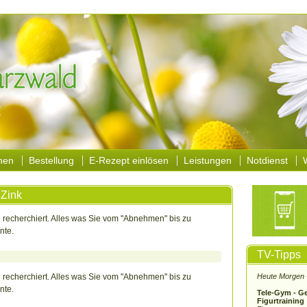
nen
Bestellung
E-Rezept einlösen
Leistungen
Notdienst
 Zink
 recherchiert. Alles was Sie vom "Abnehmen" bis zu
nte.
TV-Tipps
 recherchiert. Alles was Sie vom "Abnehmen" bis zu
Heute Morgen 
nte.
Tele-Gym - Ge
Figurtraining