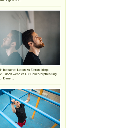
b Beginn der...
n besseres Leben zu führen, klingt
iv – doch wenn er zur Dauerverpflichtung
uf Dauer...