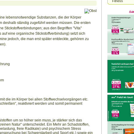
Fitness
amine lebensnotwendige Substanzen, die der Körper
ihm deshalb ständig zugeführt werden müssen. Die ersten
 Stickstoffverbindungen; aus den Begriffen "Vita"
 auf eine organische Stickstoffverbindung) setzt sich
ine jedoch, die man erst später entdeckte, gehören zu
en).
ahrung
tem
it die im Körper bei allen Stoffwechselvorgängen etc.
chleißen“, reaktiviert werden und somit permanent
alstoffen um so höher sein muss, je stärker sich das
einen Natur“ unterscheidet. Ein Mehr an Schadstoffen,
elastung, freie Radikale) und psychischem Stress
anspruchung bei Schwerstarbeit und Sport etc.) sowie ein