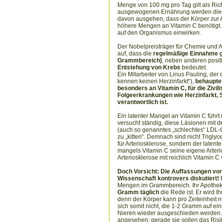
Menge von 100 mg pro Tag gilt als Ric
ausgewogenen Ernährung werden dies
davon ausgehen, dass der Körper zur A
höhere Mengen an Vitamin C benötigt.
auf den Organismus einwirken.
Der Nobelpreisträger für Chemie und
auf, dass die
regelmäßige Einnahme g
Grammbereich)
, neben anderen posi
Entstehung von Krebs
bedeutet.
Ein Mitarbeiter von Linus Pauling, der
kennen keinen Herzinfarkt“),
behauptet
besonders an Vitamin C, für die Zivili
Folgeerkrankungen wie Herzinfarkt, S
verantwortlich ist.
Ein latenter Mangel an Vitamin C führt
versucht ständig, diese Läsionen mit 
(auch so genanntes „schlechtes“ LDL-Ch
zu „kitten“. Demnach sind nicht Trigly
für Arteriosklerose, sondern der late
mangels Vitamin C seine eigene Arter
Arteriosklerose mit reichlich Vitamin 
Doch Vorsicht: Die Auffassungen von 
Wissenschaft kontrovers diskutiert!
E
Mengen im Grammbereich. Ihr Apothek
Gramm täglich
die Rede ist. Er wird 
denn der Körper kann pro Zeiteinheit
sich somit nicht, die 1-2 Gramm auf e
Nieren wieder ausgeschieden werden. 
angesehen: gerade sie sollen das Risik