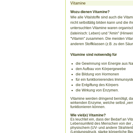
Vitamine
Wozu dienen Vitamine?
Wie alle Vitalstoffe sind auch die Vit
nicht selbsttätig bilden kann und die 
untersuchten Vitamine waren organische
(lateinisch: Leben) und "Amin" (Hinweis
"Vitamin" zusammen. Die meisten Vitam
anderen Stoffklassen (z.B. zu den Säur
Vitamine sind notwendig für
die Gewinnung von Energie aus N
den Aufbau von Körpergewebe
die Bildung von Hormonen
für ein funktionierendes Immunsys
die Entgiftung des Körpers
die Wirkung von Enzymen.
Vitamine werden dringend benötigt, dam
wirkenden Enzyme, welche selbst „vers
funktionieren können.
Wie viel(e) Vitamine?
Es leuchtet ein, dass der Bedarf an Vit
Lebensumfeld des Menschen von der „r
physischem (UV- und andere Strahlenb
(Leistungsdruck, starke körperliche Be