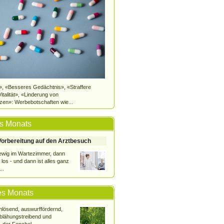
, «Besseres Gedächtnis», «Straffere
talität», «Linderung von
en»: Werbebotschaften wie...
s Monats
 Vorbereitung auf den Arztbesuch
 ewig im Wartezimmer, dann
 los - und dann ist alles ganz
..
es Monats
imlösend, auswurffördernd,
blähungstreibend und