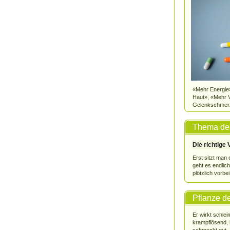
«Mehr Energie»
Haut», «Mehr Vi
Gelenkschmerz
Thema de
Die richtige
Erst sitzt man
geht es endlich
plötzlich vorbei.
Pflanze d
Er wirkt schle
krampflösend, 