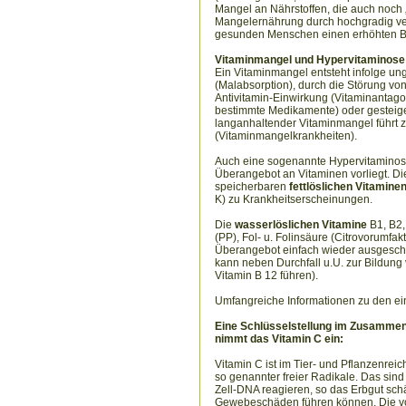
Mangel an Nährstoffen, die auch noch 
Mangelernährung durch hochgradig vera
gesunden Menschen einen erhöhten Bed
Vitaminmangel und Hypervitaminose
Ein Vitaminmangel entsteht infolge u
(Malabsorption), durch die Störung vo
Antivitamin-Einwirkung (Vitaminantago
bestimmte Medikamente) oder gesteiger
langanhaltender Vitaminmangel führt z
(Vitaminmangelkrankheiten).
Auch eine sogenannte Hypervitaminose
Überangebot an Vitaminen vorliegt. Di
speicherbaren
fettlöslichen Vitamine
K) zu Krankheitserscheinungen.
Die
wasserlöslichen Vitamine
B1, B2,
(PP), Fol- u. Folinsäure (Citrovorumfa
Überangebot einfach wieder ausgeschi
kann neben Durchfall u.U. zur Bildung
Vitamin B 12 führen).
Umfangreiche Informationen zu den ei
Eine Schlüsselstellung im Zusammenh
nimmt das Vitamin C ein:
Vitamin C ist im Tier- und Pflanzenreich
so genannter freier Radikale. Das sin
Zell-DNA reagieren, so das Erbgut sch
Gewebeschäden führen können. Die vo